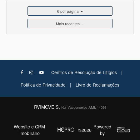
6 por página
Mais recentes
|
Centros de Resolução de Litígios
|
Política de Privacidade
Livro de Reclamações
RVIMOVEIS,
Rui Vasconcelos AMI: 14036
Website e CRM
Powered
©2026
Imobiliário
by