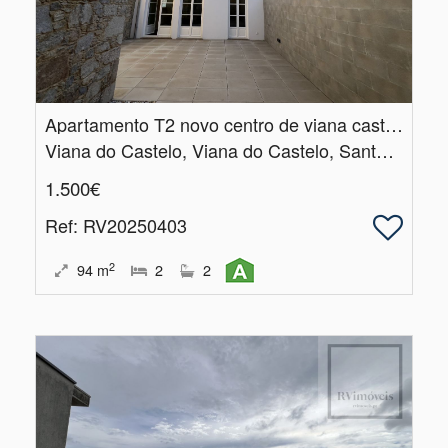
Apartamento T2 novo centro de viana castelo
Viana do Castelo, Viana do Castelo, Santa Maria Maior e Monserrate e Meadela
1.500€
Ref
: RV20250403
2
94
m
2
2