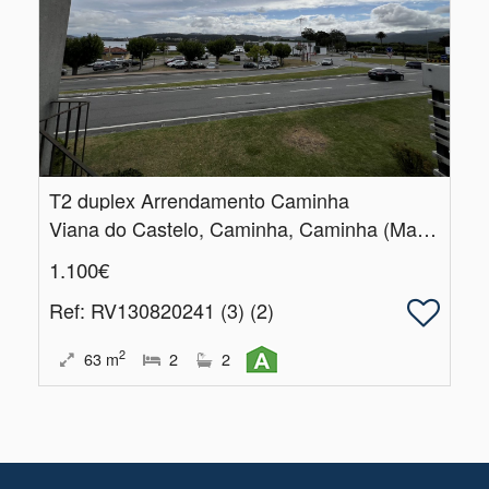
T2 duplex Arrendamento Caminha
Viana do Castelo, Caminha, Caminha (Matriz) e Vilarelho
1.100€
Ref
: RV130820241 (3) (2)
2
63
m
2
2