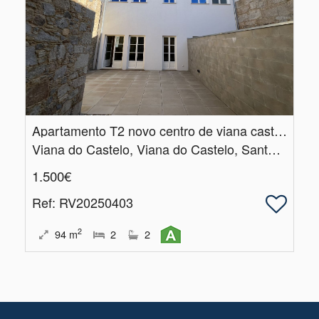
Apartamento T2 novo centro de viana castelo
Viana do Castelo, Viana do Castelo, Santa Maria Maior e Monserrate e Meadela
1.500€
Ref
: RV20250403
2
94
m
2
2