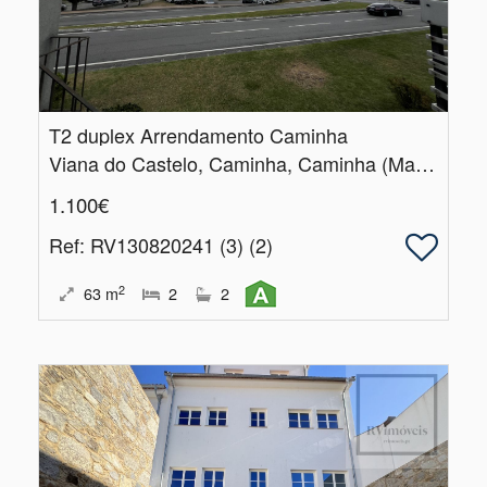
T2 duplex Arrendamento Caminha
Viana do Castelo, Caminha, Caminha (Matriz) e Vilarelho
1.100€
Ref
: RV130820241 (3) (2)
2
63
m
2
2