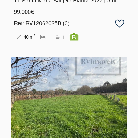
T1 Santa Maria Sal |Na Planta 2027 | 5min Praia + AL Autorizado
99.000€
Ref
: RV12062025B (3)
2
40
m
1
1