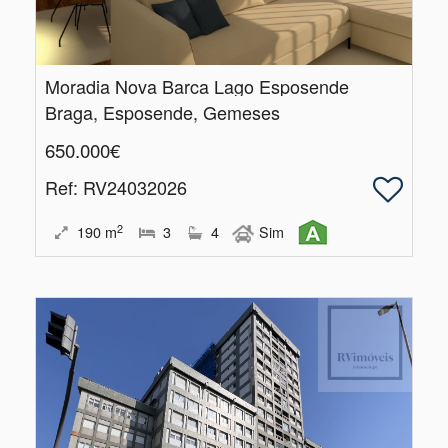
Moradia Nova Barca Lago Esposende
Braga, Esposende, Gemeses
650.000€
Ref
: RV24032026
2
190
m
3
4
Sim