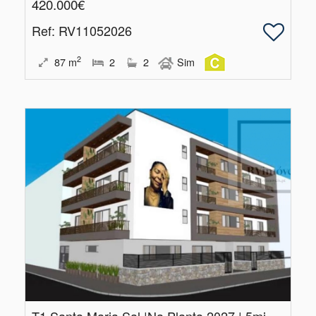
420.000€
Ref
: RV11052026
2
87
m
2
2
Sim