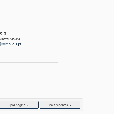
5013
 móvel nacional)
@rvimoveis.pt
6 por página
Mais recentes