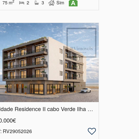
2
75
m
2
3
Sim
Saldade Residence II cabo Verde Ilha do Sal Santa Maria T0 T1
0.000€
f
: RV29052026