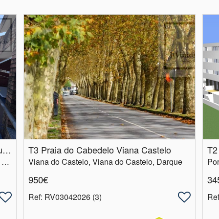
Apartamento T3 duplex condominio Quinta da Barca
T3 Praia do Cabedelo Viana Castelo
Braga, Esposende, Esposende, Marinhas e Gandra
Viana do Castelo, Viana do Castelo, Darque
Por
950€
34
Ref
: RV03042026 (3)
Re