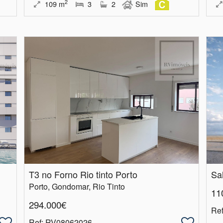
2
109
m
3
2
Sim
T3 no Forno Rio tinto Porto
Porto, Gondomar, Rio Tinto
11
294.000€
Re
Ref
: RV08062026