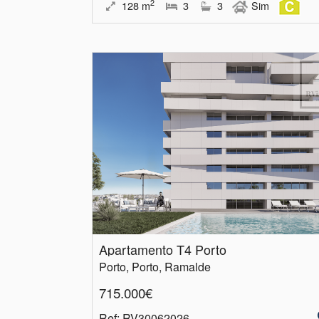
2
128
m
3
3
Sim
Apartamento T4 Porto
Porto, Porto, Ramalde
715.000€
Ref
: RV30062026