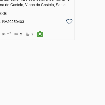
Viana do Castelo, Viana do Castelo, Santa Maria Maior e Monserrate e Meadela
500€
f
: RV20250403
2
94
m
2
2