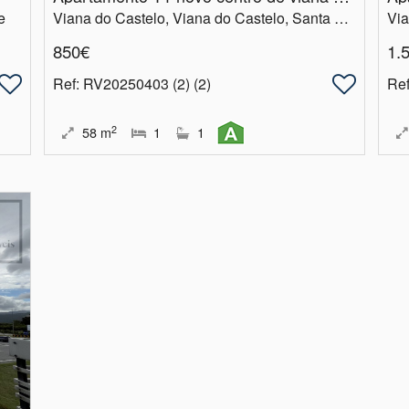
e
Viana do Castelo, Viana do Castelo, Santa Maria Maior e Monserrate e Meadela
850€
1.
Ref
: RV20250403 (2) (2)
Re
2
58
m
1
1