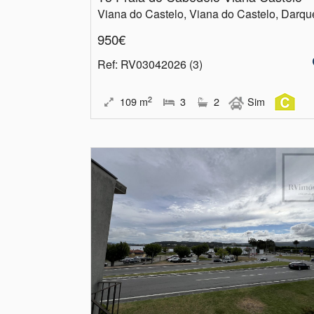
Viana do Castelo, Viana do Castelo, Darqu
950€
Ref
: RV03042026 (3)
2
109
m
3
2
Sim